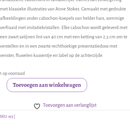
met klassieke illustraties van Anne Stokes. Gemaakt met gedrukte
afbeeldingen onder cabochon-koepels van helder hars, sommige
verfraaid met imitatiekristallen. Elke cabochon wordt geleverd met
een zwart satijnen lint van 40 cm met een ketting van 2,5 cm om te
verstellen en in een zwarte rechthoekige presentatiedoos met
venster, fluwelen kussentje en label op de achterzijde.
1 op voorraad
Toevoegen aan winkelwagen
Anne
Stokes
Toevoegen aan verlanglijst
cabochon
Once
SKU:
ec3
upon