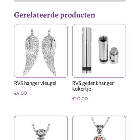
a
Gerelateerde producten
time
aantal
RVS hanger vleugel
RVS gedenkhanger
kokertje
€
5,00
€
10,00