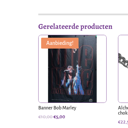
Gerelateerde producten
Aanbieding!
Banner Bob Marley
Alch
chok
Oorspronkelijke
Huidige
€
10,00
€
5,00
€
22,
prijs
prijs