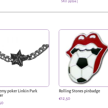
Maiden
SKU:
pp394
aantal
emy poker Linkin Park
Rolling Stones pinbadge
er
€
12,50
50