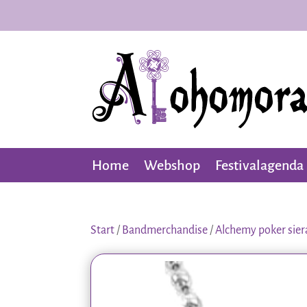
Home
Webshop
Festivalagenda
Start
/
Bandmerchandise
/
Alchemy poker sie