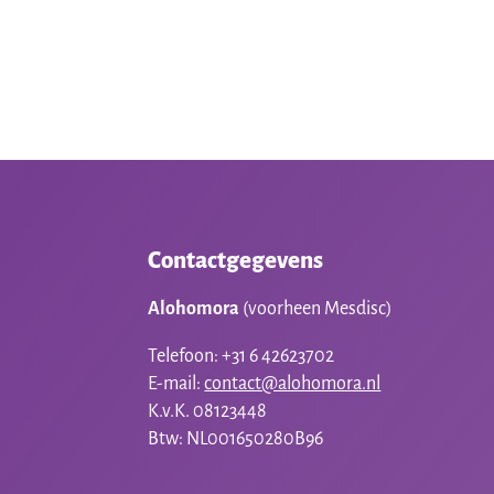
was:
is:
€10,00.
€5,00.
Contactgegevens
Alohomora
(voorheen Mesdisc)
Telefoon: +31 6 42623702
E-mail:
contact@alohomora.nl
K.v.K. 08123448
Btw: NL001650280B96